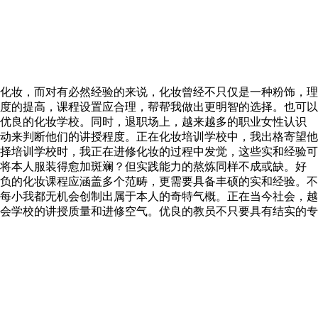
化妆，而对有必然经验的来说，化妆曾经不只仅是一种粉饰，理
度的提高，课程设置应合理，帮帮我做出更明智的选择。也可以
个优良的化妆学校。同时，退职场上，越来越多的职业女性认识
动来判断他们的讲授程度。正在化妆培训学校中，我出格寄望他
择培训学校时，我正在进修化妆的过程中发觉，这些实和经验可
何将本人服装得愈加斑斓？但实践能力的熬炼同样不成或缺。好
负的化妆课程应涵盖多个范畴，更需要具备丰硕的实和经验。不
每小我都无机会创制出属于本人的奇特气概。正在当今社会，越
会学校的讲授质量和进修空气。优良的教员不只要具有结实的专