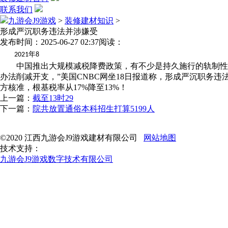
联系我们
九游会J9游戏
>
装修建材知识
>
形成严沉职务违法并涉嫌受
发布时间：2025-06-27 02:37
阅读：
年
2021
8
中国推出大规模减税降费政策，有不少是持久施行的轨制性政
办法削减开支，”美国CNBC网坐18日报道称，形成严沉职
方核准，根基税率从17%降至13%！
上一篇：
截至13时29
下一篇：
院共放置通俗本科招生打算5199人
©2020 江西九游会J9游戏建材有限公司
网站地图
技术支持：
九游会J9游戏数字技术有限公司