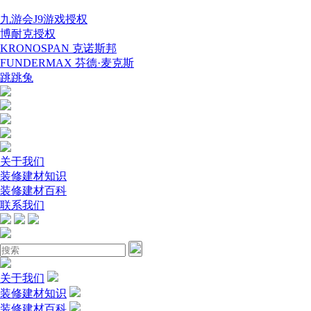
九游会J9游戏授权
博耐克授权
KRONOSPAN 克诺斯邦
FUNDERMAX 芬德·麦克斯
跳跳兔
关于我们
装修建材知识
装修建材百科
联系我们
关于我们
装修建材知识
装修建材百科