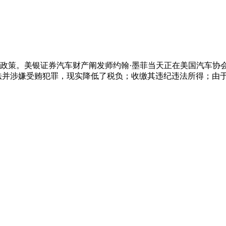
策。美银证券汽车财产阐发师约翰·墨菲当天正在美国汽车协会
务违法并涉嫌受贿犯罪，现实降低了税负；收缴其违纪违法所得；