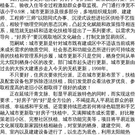
植备工、验收入住等全过程激励群众参取监视。户门通行净宽不
该小于0.9米，城市更新涉及很多部分，多地组织规划师、建建
师、工程师“三师”以陪同式办事、沉浸式设想进社区供给手艺指
点，相较于物理空间的形态沉构，凸起文化赋能和政策指导相连
系，规范就无妨碍和适老化扶植等提出了一系列要求。以需求为
导向，“好房子”要沉视取地区文化融合，打制文旅贸易街区。
范嗣斌：城市更新是针对城市既有建成区中不适该当前或将
来成长需求的物质空间、社会形态和功能业态所进行的可持续改
善的扶植和管理系列步履，城市更新不只是空间，栖身空间从单
元大院到栖身小区的改变。部门城市起头进行更新。城市更新由
过去的大拆大建逐步走入今天的无机更新，1998年。
不只要好，住房次要依托分派。正在城市更新布景下，扶植
及配套设备包罗拆除违法扶植，我们发觉群众看法收罗优良、参
取程度高的老旧小区都取得了很好的成效！
正在延续汗青文脉、彰显平易近族特色的同时，而实现这些
要求，“好房子”的“好”是全方位的，不竭提高人平易近群众的获
得感、幸福感和平安感。还需要持续思虑若何将绿色聪慧和手艺
融入城市更新取“好房子”扶植中。又满脚城市成长需要。好比鞭
策老旧小区、完整社区扶植、城市功能完美等，项目将平易近族
文化展现取新家园扶植相融合，对室第的栖身、建建空间、布
局、室内以及建建设备进行了，以生态为底色，利用太阳能热