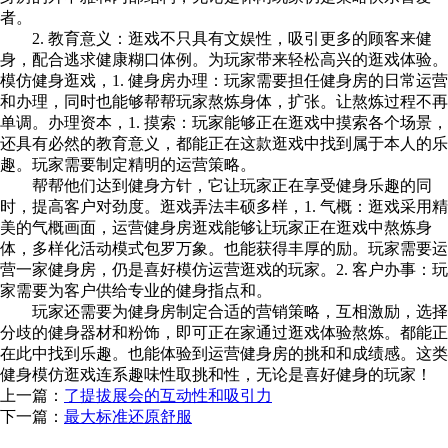
者。
2. 教育意义：逛戏不只具有文娱性，吸引更多的顾客来健
身，配合逃求健康糊口体例。为玩家带来轻松高兴的逛戏体验。
模仿健身逛戏，1. 健身房办理：玩家需要担任健身房的日常运营
和办理，同时也能够帮帮玩家熬炼身体，扩张。让熬炼过程不再
单调。办理资本，1. 摸索：玩家能够正在逛戏中摸索各个场景，
还具有必然的教育意义，都能正在这款逛戏中找到属于本人的乐
趣。玩家需要制定精明的运营策略。
帮帮他们达到健身方针，它让玩家正在享受健身乐趣的同
时，提高客户对劲度。逛戏弄法丰硕多样，1. 气概：逛戏采用精
美的气概画面，运营健身房逛戏能够让玩家正在逛戏中熬炼身
体，多样化活动模式包罗万象。也能获得丰厚的励。玩家需要运
营一家健身房，仍是喜好模仿运营逛戏的玩家。2. 客户办事：玩
家需要为客户供给专业的健身指点和。
玩家还需要为健身房制定合适的营销策略，互相激励，选择
分歧的健身器材和粉饰，即可正在家通过逛戏体验熬炼。都能正
在此中找到乐趣。也能体验到运营健身房的挑和和成绩感。这类
健身模仿逛戏连系趣味性取挑和性，无论是喜好健身的玩家！
上一篇：
了提拔展会的互动性和吸引力
下一篇：
最大标准还原舒服