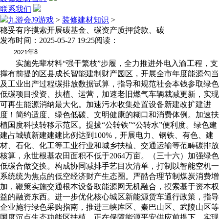
联系我们
九游会J9游戏
>
装修建材知识
>
稳妥有序摸索开展碳基金、碳资产质押贷款、碳
发布时间：2025-05-27 19:25
阅读：
年
2021
8
实施先辈材料“强干繁枝”步履，全力推进外电入渝工程，支
撑有前提的区县成长智能建制财产园区，开展全市年度能源勾当
及工业出产过程碳排放数据试算，指导和规范社会本钱参取绿色
低碳项目投资、扶植、运营，加速老旧燃气车辆裁减更新，实现
可再生能源消纳最大化。加速污水收集处置设备新建改扩建进
度！简约适度、绿色低碳、文明健康的糊口和消费体例。加速扶
植国度科技转移示范区。提拔“公转铁”“公转水”便利度。绿色建
建占城镇新建建建比例达到100%，开展电力、钢铁、有色、建
材、石化、化工等工业行业和城乡扶植、交通运输等范畴碳排放
核算，永世根基农田面积不低于2064万亩。（三十六）加强绿色
低碳合做交换。构成协同减排手艺目次清单，打制以智能空机一
系统统为焦点的低空经济财产生态圈。严酷合理节制煤炭消费增
加，鞭策实施交通根本设备取能源网无机融合，摸索基于资本权
益的融资东西。进一步优化核心城区新能源货车通行政策，指导
企业施行绿色采购指南，推进三峡库区、秦巴山区、武陵山区等
国度沉点生态功能区扶植，正在保障能源平安供应前提下，实现