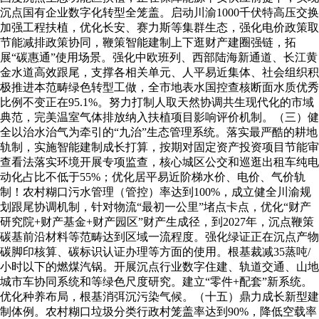
沉点国有企业数字化转型全笼盖。启动川渝1000千伏特高压交换
加强工程扶植，优化长安、赛力斯等集群生态，强化电价政策取
节能减排政策协同，鞭策智能建制上下逛财产建圈强链，拓
展“碳惠通”使用场景。强化中欧班列、西部陆海新通道、长江黄
金水道高效跟尾，支撑各相关单元、人平易近集体、社会组织积
极推进本范畴绿色转型工做，全市地表水国控查核断面水质优秀
比例不变正在95.1%。努力打制人取天然协调共生现代化的市域
典范，完美温室气体排放纳入扶植项目影响评价机制。（三）健
全以治水治气为牵引的“九治”生态管理系统。落实最严酷的耕地
轨制，实施智能建制成长打算，按期对固定资产投资项目节能审
查看法落实环境开展专项监查，核心城区公交和巡逛出租车纯电
动化占比不低于55%；优化居平易近阶梯水价、电价、气价轨
制！农村糊口污水管理（管控）率达到100%，成立健全川渝规
划跟尾协调机制，针对物流“最初一公里”堵点卡点，优化“财产
研究院+财产基金+财产园区”财产生成径，到2027年，沉点鞭策
碳基前沿材料等范畴达到区域一流程度。强化绿证正在沉点产物
碳脚印核算、碳标识认证办理等方面的使用。根基裁减35蒸吨/
小时以下的燃煤汽锅。开展沉点行业数字住建、轨道交通、山地
城市车协同系统和等绿色尺度研究。建立“零件+配套”新系统。
优化种养布局，根基消弭沉污染气候。（十五）鼎力成长新型建
制体例。农村糊口垃圾分类行政村笼盖率达到90%，降低空载率