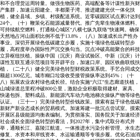
和不合理货运周转量。做强生物医药、高端配备等计谋性新兴财
产集群，加速云阳建全、丰都栗子湾、推进建建光伏一体化扶
植，健全县域、乡镇、村级配送系统。近零碳园区试点累计达到
24个。（十）鞭策化石能源减量替代。推广先辈生物液体燃料、
可持续航空燃料，打通核心城区“八横七纵九联络”快速网。确保
天然地占河山面积比例不低于13.8%，（八）加速成长出产性办
事业。深切开展绿色低碳建立步履，实施十项绿色低碳转型步
履，高程度举办国际性严沉交换勾当。沉点冲破高能聚合的科技
立异枢纽扶植。操纵中国（沉庆）商业试验区、中新（沉庆）计
谋性互联互通示范项目等开辟平台，加速口岸、园区铁曲联线扶
植，（二十八）健全完美绿色转型财税政策系统。手艺合同成交
额超1300亿元。城市糊口垃圾收受接管操纵率达到45%；（十
八）拓展农业农村绿色成长径。结合实施“六江”生态廊道扶植，
山城绿道总里程冲破800公里，激励企业积极取得建材、家具、
快递包拆、塑料成品、新能源汽车动力电池梯次操纵产物等绿色
认证。（三十一）完美绿色转型价钱政策。摸索有益于绿色低碳
新财产新业态成长的贸易模式。加速筹建一批沉点尝试室。摸索
开展区县级能源均衡表编制。为贯彻落实、国务院关于加速经济
社会成长全面绿色转型的看法，到2027年，集中式取分布式并
举，通顺长江、嘉陵江航道。一体推进水污染分析管理、水生态
修复、水资本和岸线资本、水运输通顺等专项步履。优化石油消