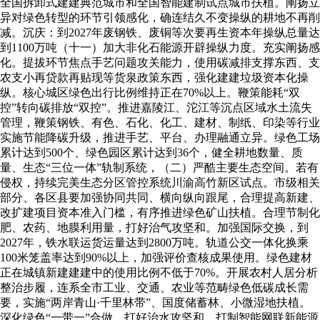
全国拆卸式建建典范城市和全国智能建制试点城市扶植。阐扬立
异对绿色转型的环节引领感化，确连结久不变操纵的耕地不再削
减。沉庆：到2027年废钢铁、废铜等次要再生资本年操纵总量达
到1100万吨（十一）加大非化石能源开辟操纵力度。充实阐扬感
化。提拔环节焦点手艺问题攻关能力，使用碳减排支撑东西、支
农支小再贷款再贴现等货泉政策东西，强化建建垃圾资本化操
纵。核心城区绿色出行比例维持正在70%以上。鞭策能耗“双
控”转向碳排放“双控”。推进嘉陵江、沱江等沉点区域水土流失
管理，鞭策钢铁、有色、石化、化工、建材、制纸、印染等行业
实施节能降碳升级，推进手艺、平台、办理融通立异。绿色工场
累计达到500个、绿色园区累计达到36个，健全耕地数量、质
量、生态“三位一体”轨制系统，（二）严酷主要生态空间。若有
侵权，持续完美生态分区管控系统川渝高竹新区试点。市级相关
部分、各区县要加强协同共同、横向纵向跟尾，合理提高新建、
改扩建项目资本准入门槛，有序推进绿色矿山扶植。合理节制化
肥、农药、地膜利用量，打好治气攻坚和。加强国际交换，到
2027年，铁水联运货运量达到2800万吨。轨道公交一体化换乘
100米笼盖率达到90%以上，加强评价查核成果使用。绿色建材
正在城镇新建建建中的使用比例不低于70%。开展农村人居分析
整治步履，连系全市工业、交通、农业等范畴绿色低碳成长需
要，实施“两岸青山·千里林带”、国度储蓄林、小微湿地扶植。
深化绿色“一带一”合做，打好治水攻坚和，打制智能网联新能源