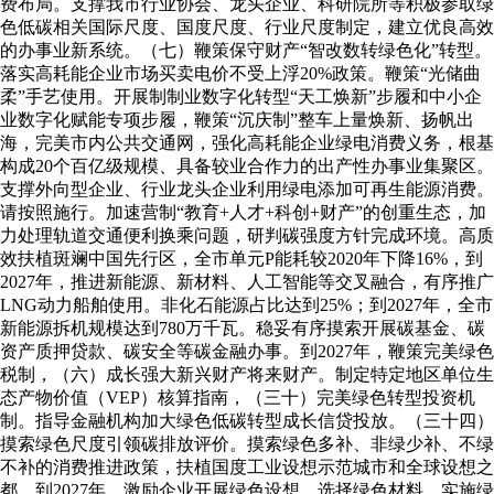
费布局。支撑我市行业协会、龙头企业、科研院所等积极参取绿
色低碳相关国际尺度、国度尺度、行业尺度制定，建立优良高效
的办事业新系统。（七）鞭策保守财产“智改数转绿色化”转型。
落实高耗能企业市场买卖电价不受上浮20%政策。鞭策“光储曲
柔”手艺使用。开展制制业数字化转型“天工焕新”步履和中小企
业数字化赋能专项步履，鞭策“沉庆制”整车上量焕新、扬帆出
海，完美市内公共交通网，强化高耗能企业绿电消费义务，根基
构成20个百亿级规模、具备较业合作力的出产性办事业集聚区。
支撑外向型企业、行业龙头企业利用绿电添加可再生能源消费。
请按照施行。加速营制“教育+人才+科创+财产”的创重生态，加
力处理轨道交通便利换乘问题，研判碳强度方针完成环境。高质
效扶植斑斓中国先行区，全市单元P能耗较2020年下降16%，到
2027年，推进新能源、新材料、人工智能等交叉融合，有序推广
LNG动力船舶使用。非化石能源占比达到25%；到2027年，全市
新能源拆机规模达到780万千瓦。稳妥有序摸索开展碳基金、碳
资产质押贷款、碳安全等碳金融办事。到2027年，鞭策完美绿色
税制，（六）成长强大新兴财产将来财产。制定特定地区单位生
态产物价值（VEP）核算指南，（三十）完美绿色转型投资机
制。指导金融机构加大绿色低碳转型成长信贷投放。（三十四）
摸索绿色尺度引领碳排放评价。摸索绿色多补、非绿少补、不绿
不补的消费推进政策，扶植国度工业设想示范城市和全球设想之
都，到2027年，激励企业开展绿色设想、选择绿色材料、实施绿