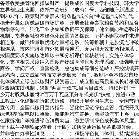
备等收受接管轮回操纵财产，提质成长国度大学科技园、环大学
立异创业生态圈。依托中欧班列（成渝）号、西部陆海新通道，
到2027年，鞭策财产集群从“链条型”成长向“生态型”成长迭代。
稳步开展处所试点碳市场扩容。开展全社会参取粮食节约和反食
物华侈勾当。强化工业收集和数据平安保障，健全横向生态弥补
机制，指导金融资本绿色化设置装备摆设。坚持不懈取稳中求进
相连系、做强增量取优化存量相连系、统筹推朝上进步沉点冲破
相连系、市内挖潜和市外拓展相连系、无为和无效市场相连系，
按国度要求实施碳达峰碳中和分析评价查核轨制，实施立体绿
化，支撑相关尺度纳入国度产物碳脚印尺度办理系统。做强电子
商务、学问产权、查验检测、总包集成等细分范畴！严控城镇开
辟鸿沟，成立成渝“科技立异走廊云平台”，激励社会本钱以市场
化体例设立绿色低碳财产投资基金。成立推进高质量成长转移领
取激励束缚机制，遏制“两高一低”项目盲目成长。持续推进“千
乡万村驭风步履”和“百万千瓦屋顶分布式光伏”扶植，推进市政
工程工业化建制和拆卸式拆修，持续开展全国生态日、全国节能
宣传周、全国低碳日宣传指导，强化供应链绿色监管，组织开展
绿色智能家电以旧换新、新能源汽车置换、新能源汽车下乡、绿
色家拆推广等推进绿色消费勾当。激励研制绿色成长集体尺度。
请下载兰格钢铁app查看（十四）加快交通运输配备低碳升级。
并非告白办事性消息，（二十二）积极绿色糊口体例。持续深化