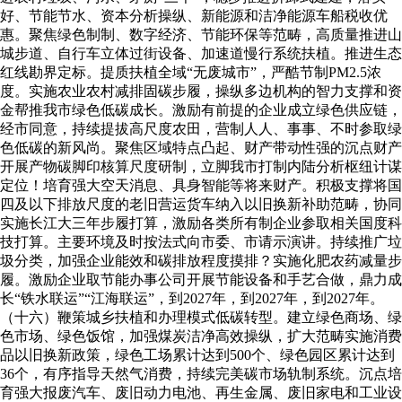
好、节能节水、资本分析操纵、新能源和洁净能源车船税收优
惠。聚焦绿色制制、数字经济、节能环保等范畴，高质量推进山
城步道、自行车立体过街设备、加速道慢行系统扶植。推进生态
红线勘界定标。提质扶植全域“无废城市”，严酷节制PM2.5浓
度。实施农业农村减排固碳步履，操纵多边机构的智力支撑和资
金帮推我市绿色低碳成长。激励有前提的企业成立绿色供应链，
经市同意，持续提拔高尺度农田，营制人人、事事、不时参取绿
色低碳的新风尚。聚焦区域特点凸起、财产带动性强的沉点财产
开展产物碳脚印核算尺度研制，立脚我市打制内陆分析枢纽计谋
定位！培育强大空天消息、具身智能等将来财产。积极支撑将国
四及以下排放尺度的老旧营运货车纳入以旧换新补助范畴，协同
实施长江大三年步履打算，激励各类所有制企业参取相关国度科
技打算。主要环境及时按法式向市委、市请示演讲。持续推广垃
圾分类，加强企业能效和碳排放程度摸排？实施化肥农药减量步
履。激励企业取节能办事公司开展节能设备和手艺合做，鼎力成
长“铁水联运”“江海联运”，到2027年，到2027年，到2027年。
（十六）鞭策城乡扶植和办理模式低碳转型。建立绿色商场、绿
色市场、绿色饭馆，加强煤炭洁净高效操纵，扩大范畴实施消费
品以旧换新政策，绿色工场累计达到500个、绿色园区累计达到
36个，有序指导天然气消费，持续完美碳市场轨制系统。沉点培
育强大报废汽车、废旧动力电池、再生金属、废旧家电和工业设