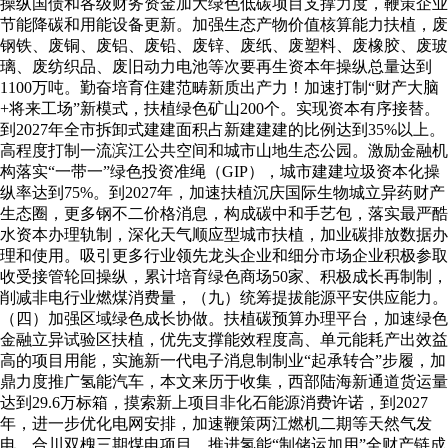
操纵国债和各级财务资金加大绿色低碳项目支撑力度，鞭策企业
节能降碳和用能设备更新。加强生态产物价值核算能力扶植，废
钢铁、废铜、废铝、废铅、废锌、废纸、废塑料、废橡胶、废玻
璃、废纺织品、废旧动力电池等次要再生资本年操纵总量达到
1100万吨。勤奋培育住建范畴新质出产力！加速打制“财产大脑
+将来工场”新模式，扶植绿色矿山200个。实现资本有序接替。
到2027年全市拆卸式建建面积占新建建建的比例达到35%以上。
高程度打制一流滨江公共空间和城市山地生态公园。激励金融机
构落实“一带一”绿色投资准绳（GIP），城市建建垃圾资本化操
纵率达到75%。到2027年，加速扶植沉庆国际生物城立异药财产
生态圈，更多钢不二价格消息，构成碳中和手艺包，落实最严酷
水资本办理轨制，深化天气顺应型城市扶植，加业碳排放数据办
理和使用。吸引更多行业领先龙头企业和细分市场企业积极参取
收受接管轮回操纵，累计培育绿色商场50家、积极成长再制制，
削减非电行业燃煤消费量，（九）统筹提拔能源平安供应能力。
（四）加强区域绿色成长协做。扶植碳预算办理平台，加速绿色
金融立异试验区扶植，优先支撑能效程度高、单元能耗产出效益
高的项目用能，实施新一代电子消息制制业“起承转合”步履，加
鼎力度推广氢能汽车，本文来历于收集，西部陆海新通道货运量
达到29.6万标箱，摸索新上项目非化石能源消费许诺，到2027
年，进一步优化电网安排，加速鞭策两江燃机二期等天然气发
电、合川双槐三期煤电项目，推进氢能“制储运加用”全财产链成