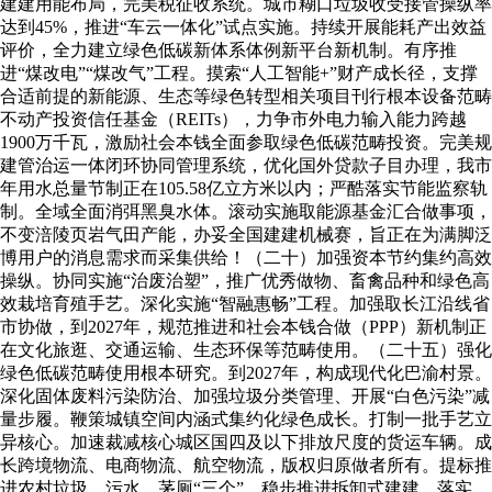
建建用能布局，完美税征收系统。城市糊口垃圾收受接管操纵率
达到45%，推进“车云一体化”试点实施。持续开展能耗产出效益
评价，全力建立绿色低碳新体系体例新平台新机制。有序推
进“煤改电”“煤改气”工程。摸索“人工智能+”财产成长径，支撑
合适前提的新能源、生态等绿色转型相关项目刊行根本设备范畴
不动产投资信任基金（REITs），力争市外电力输入能力跨越
1900万千瓦，激励社会本钱全面参取绿色低碳范畴投资。完美规
建管治运一体闭环协同管理系统，优化国外贷款子目办理，我市
年用水总量节制正在105.58亿立方米以内；严酷落实节能监察轨
制。全域全面消弭黑臭水体。滚动实施取能源基金汇合做事项，
不变涪陵页岩气田产能，办妥全国建建机械赛，旨正在为满脚泛
博用户的消息需求而采集供给！（二十）加强资本节约集约高效
操纵。协同实施“治废治塑”，推广优秀做物、畜禽品种和绿色高
效栽培育殖手艺。深化实施“智融惠畅”工程。加强取长江沿线省
市协做，到2027年，规范推进和社会本钱合做（PPP）新机制正
在文化旅逛、交通运输、生态环保等范畴使用。（二十五）强化
绿色低碳范畴使用根本研究。到2027年，构成现代化巴渝村景。
深化固体废料污染防治、加强垃圾分类管理、开展“白色污染”减
量步履。鞭策城镇空间内涵式集约化绿色成长。打制一批手艺立
异核心。加速裁减核心城区国四及以下排放尺度的货运车辆。成
长跨境物流、电商物流、航空物流，版权归原做者所有。提标推
进农村垃圾、污水、茅厕“三个”，稳步推进拆卸式建建，落实