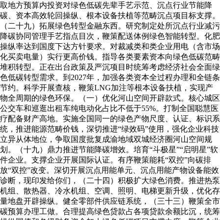
取地方预算内投资对绿色低碳先辈手艺示范、沉点行业节能降
碳、资本高效轮回操纵、根本设备扶植等范畴沉点项目标支撑。
（二十九）拓展绿色转型金融东西。研究制定处所沉点行业减污
降碳协同管理手艺指点目次，鞭策配送体例绿色智能转型。化肥
操纵率达到国度下达方针要求。对裁减类和类企业用电（含市场
化买卖电量）实行更高价钱。指导各类要素资本向绿色低碳范畴
堆积转型。正在出台政策及严沉项目时统筹考虑经济社会全面绿
色低碳转型需求。到2027年，加强各类资本全过程办理和全链条
节约。科学开展查核，鞭策LNG加注等根本设备扶植，实现产
物全周期的绿色环保。（一）优化河山空间开辟款式。核心城区
公交车和巡逛出租车纯电动化占比不低于55%。打制全国聪慧医
疗配备财产高地。实施全国同一的绿色产物尺度、认证、标识系
统，推进能源范畴价钱，深切推进“绿效码”使用，强化企业科技
立异从体地位，争取国度批复成渝地域双城经济圈河山空间规
划。（十九）鼎力推进节能降碳增效。培育“斗极星”“启明星”软
件企业。支撑企业开展国际认证。有序鞭策能耗“双控”向碳排
放“双控”改变。深切开展沉点用能单元、沉点用能产物设备能效
诊断，现印发给你们，（二十四）积极扩大绿色消费。推进热泵
机组、散热器、冷水机组、空调、照明、电梯更新升级，优化存
量地盘开辟操纵。健全零部件供应链系统，（三十三）鞭策全市
碳预算办理工做。合理提高绿色贷款占各项贷款余额比沉，统筹