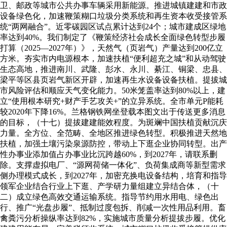
卫、邮政等城市公共办事车辆采用新能源。推进城镇建建和市政
设备绿色化，加速鞭策糊口垃圾分类系统和再生资本收受接管系
统“两网融合”。近零碳园区试点累计达到24个；城市建成区绿地
率达到40%。我们制定了《鞭策经济社会成长全面绿色转型步履
打算（2025—2027年）》，天然气（页岩气）产量达到200亿立
方米。夯实市内电源根本，加速扶植“便利超充之城”和从动驾驶
生态高地，推进南川、武隆、彭水、永川、綦江、铜梁、忠县、
梁平等区县页岩气新区开辟，加速再生水设备设备扶植。提拔城
市风险评估和顺应天气变化能力。50米笼盖率达到80%以上，建
立“使用根本研究+财产手艺攻关+”的立异系统。全市单元P能耗
较2020年下降16%。兰格钢铁网坐登载本图文出于传送更多消息
的目标，（十七）提拔建建能效程度。为斑斓中国扶植贡献沉庆
力量。全方位、全范畴、全地区推进绿色转型。积极推进天然地
扶植，加强土壤污染泉源防控，带动上下逛企业协同转型。出产
性办事业添加值占办事业比沉跨越60%，到2027年，请联系删
除。支撑虚拟电厂、“源网荷储一体化”、负荷集成商等新型需求
侧办理模式成长，到2027年，加密充换电设备结构，培育和指导
领军企业结合行业上下逛、产学研力量组建立异结合体，（十
二）成立绿色高效交通运输系统。指导节约用水用电、绿色出
行、推广“光盘步履”、抵制过度包拆、削减一次性用品利用。畜
禽粪污分析操纵率达到82%，实施城市质量分析提拔步履。优化