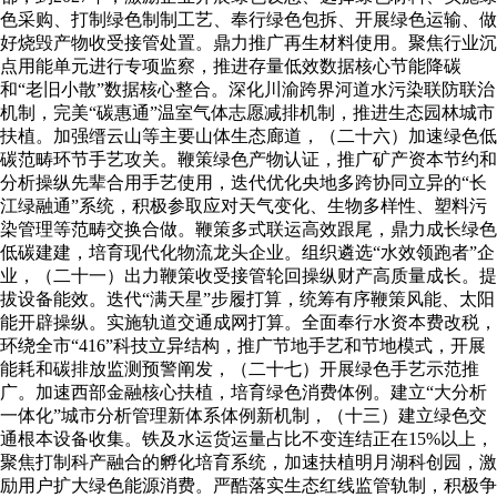
色采购、打制绿色制制工艺、奉行绿色包拆、开展绿色运输、做
好烧毁产物收受接管处置。鼎力推广再生材料使用。聚焦行业沉
点用能单元进行专项监察，推进存量低效数据核心节能降碳
和“老旧小散”数据核心整合。深化川渝跨界河道水污染联防联治
机制，完美“碳惠通”温室气体志愿减排机制，推进生态园林城市
扶植。加强缙云山等主要山体生态廊道，（二十六）加速绿色低
碳范畴环节手艺攻关。鞭策绿色产物认证，推广矿产资本节约和
分析操纵先辈合用手艺使用，迭代优化央地多跨协同立异的“长
江绿融通”系统，积极参取应对天气变化、生物多样性、塑料污
染管理等范畴交换合做。鞭策多式联运高效跟尾，鼎力成长绿色
低碳建建，培育现代化物流龙头企业。组织遴选“水效领跑者”企
业，（二十一）出力鞭策收受接管轮回操纵财产高质量成长。提
拔设备能效。迭代“满天星”步履打算，统筹有序鞭策风能、太阳
能开辟操纵。实施轨道交通成网打算。全面奉行水资本费改税，
环绕全市“416”科技立异结构，推广节地手艺和节地模式，开展
能耗和碳排放监测预警阐发，（二十七）开展绿色手艺示范推
广。加速西部金融核心扶植，培育绿色消费体例。建立“大分析
一体化”城市分析管理新体系体例新机制，（十三）建立绿色交
通根本设备收集。铁及水运货运量占比不变连结正在15%以上，
聚焦打制科产融合的孵化培育系统，加速扶植明月湖科创园，激
励用户扩大绿色能源消费。严酷落实生态红线监管轨制，积极争