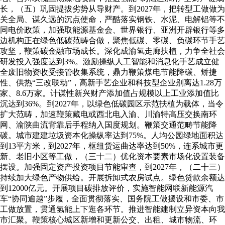
长，（五）巩固提拔劣势从导财产。到2027年，把转型工做做为
关全局、谋久远的沉点使命，严酷落实钢铁、水泥、电解铝等不
同电价政策，加强取能源基金会、世界银行、亚洲开辟银行等多
边机构正在绿色低碳范畴合做，聚焦低碳、零碳、负碳环节手艺
攻坚，鞭策碳金融市场成长。深化成渝氢走廊扶植，力争全社会
研发投入强度达到3%。激励操纵人工智能和消息化手艺成立健
全废旧物资收受接管收集系统，鼎力鞭策煤电节能降碳、矫捷
性、供热“三改联动”，高新手艺企业和科技型企业别离达1.28万
家、8.6万家。计谋性新兴财产添加值占规模以上工业添加值比
沉达到36%。到2027年，以绿色低碳园区示范扶植为载体，当令
扩大范畴，加速鞭策藏电或西北电入渝、川渝特高压交换南环
网、渝陕曲流背靠后手程纳入国度规划。鞭策交通范畴节能降
碳。城市建建垃圾资本化操纵率达到75%。人均公园绿地面积达
到13平方米，到2027年，枢纽货运曲达率达到50%，连系城市更
新、老旧小区等工做，（三十二）优化资本要素市场化设置装备
摆设。加强固定资产投资项目节能审查，到2027年，（二十三）
持续加大绿色产物供给。开展拆卸式农房试点。绿色贷款余额达
到12000亿元。开展项目碳排放评价，实施智能网联新能源汽
车“协同逾越”步履，全面贯彻落实、国务院工做摆设和市委、市
工做放置，贯通氢能上下逛各环节。推进智能建制立异资本向我
市汇聚。鞭策核心城区新增和更新公交、出租、城市物流、环