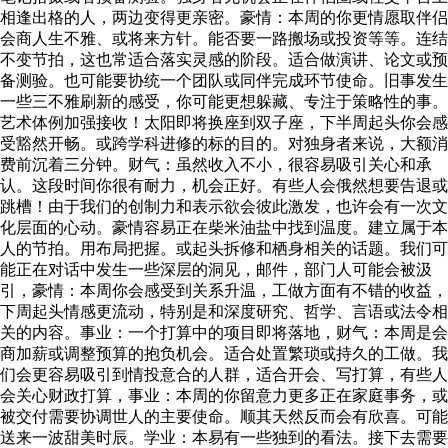
相逢出格的人，两边变得更亲密。豪情：本周的你更情愿取伴侣
会商人生不雅、或将来方针。能否要一路搬场或投资等等。连结
不变节拍，这也常适合落实灵感的阶段。适合做演讲、论文或预
备测验。也可能要协统一个团队或同伴完成环节使命。旧事发生
一些三不雅刷新的感受，你可能更想躲藏、专注于策略性的事。
艺术体例加强接收！太阳即将换座到双子座，下半周起头你会感
受豁然开畅。或跨学科进修的标的目的。对独身者来说，大额消
费前沉着三分钟。财气：虽然收入不小，很容易吸引关心和承
认。这段时间你很有耐力，机会正好。有些人会俄然想要告退或
跳槽！由于我们的创制力和表示欲会彼此激发，也许会有一次文
化层面的心动。豪情容易正在柴米油盐中找到温度。建立属于本
人的节拍。用布局把握。或起头拆修和栖身相关的话题。我们可
能正在对话中发生一些深层的洞见，邮件，部门人可能会被汲
引，豪情：本周你会感受到关系升温，工做方面有不错的收益，
下周起头情感更流动，特别是和深度研究、哲学、言语或法令相
关的内容。事业：一个打算中的项目即将落地，财气：本周是会
商加薪或调整预算的抱负机会。适合处置繁琐或持久的工做。我
们会更容易吸引到情投意合的人群，适合开会、写打算，有些人
会关心财政打算，事业：本周的你留意力更多正在家庭事务，或
被交付需要协调世人的主要使命。顺其天然反而会有欣喜。可能
送来一波甜美时辰。学业：本易有一些独到的看法。接下去需要