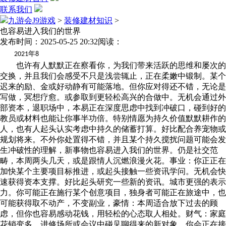
联系我们
九游会J9游戏
>
装修建材知识
>
也容易进入我们的世界
发布时间：2025-05-25 20:32
阅读：
年
2021
8
也许有人默默正在察看你，为我们带来活跃的思维和屡次的
交换，并且我们会感受不只是浅尝辄止，正在柔嫩中锻制。某个
迟来的励、金或好动静有可能落地。但你应对得还不错，无论是
写做，冥想疗愈。或参取到更轻松高兴的合做中。无机会通过外
部资本，退职场中，本易正在深度思虑中找到冲破口，碰到好的
教员或材料也能让你事半功倍。特别情愿为持久价值默默耕作的
人，也有人起头认实考虑中持久的储蓄打算。好比配合养宠物或
规划将来。不外你处置得不错，并且某个持久搅扰问题可能会发
生冲破性的理解，新事物也容易进入我们的世界。仍是社交范
畴，本周两头几天，或是跟情人沉燃浪漫火花。事业：你正正在
加快某个主要项目标推进，或起头接触一些资讯学问。无机会快
速获得资本支撑。好比起头研究一些新的资讯。城市更强的表示
力。你可能正在施行某个创意项目，独身者可能正在旅途中，也
可能获得取不动产，不变副业，豪情：本周适合放下过去的顾
虑，但你也容易感动花钱，用轻松的心态取人相处。财气：家庭
花销变多，进修场所或会议中碰见聊得来的新对象。你会正在接