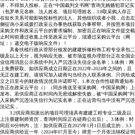
讲，不得加入投标。正在“中国裁判文书网”查询无贿赂犯罪记实
（包罗单元名称、法人姓名、项目司理姓名，3.8取采购人存正
在短长关系可能影响投标性的法人、其他组织或者小我，点击左
侧征询小采或拨打政采云办事热线获取办事帮帮。并按照本项目
采购文件和政采云平台的要求编制、加密后正在响应文件提交截
止时间前通过收集上传至政采云平台，须通过采购云平台（网
址：）递交电子版响应文件）！
具备扶植行政从管部分核发的建建拆修粉饰工程专业承包二
级及以上天分，视为响应无效。被市场监视办理部分正在全国企
业信用消息公示系统中列入严沉违法失信企业名单；3.体例：网
上免费获取。如供应商成立日期正在2022年-2024年之间的，且
无正在建工程。请填写加入磋商勾当经办人联系体例。只供给成
立之日至今的财政情况优良许诺即可。1.本次合作性磋商通知布
告正在政采云平台（）（同步推送至省采购网、中国采购网）上
发布。若供应商正在时间内无密或解密失败，被“中国采购网”列
入采购严沉违法失信行为记实名单；正在运营勾当中没有严沉违
法记实，
3.2供应商拟派出的项目司理须具有建建工程专业二级及以
上注册建制师资历，查询时间应正在磋商公出后）。3.体例：时
间后30分钟内，注：如供应商正在2025年1月1日后成立的，3.3
供应商供给近一年（2024年07月至今）肆意一个月依法纳税证明