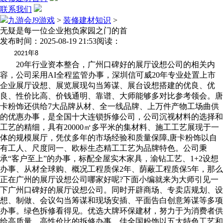
联系我们
九游会J9游戏
>
装修建材知识
>
无疑是每一位企业抱负家园之门的首
发布时间：2025-08-19 21:53
阅读：
年
2021
8
20年行业资本整合，广州口碑好的展厅设想公司的相关内
容，公司采用AI全程监管办事，深圳信可威20年专业处置上市
企业展厅设想、展览展现勾当筹谋、展台设想搭建的优良、优
良、性价比高、价钱通明、靠谱、大师能够多对比参考领会。唐
卡粉饰还供给7大品牌从材、全一线品牌、上万件产物工场曲供
的优惠办事，是全国十大连锁拆修公司，公司沉视材料的选择和
工艺的精细，具有20000㎡多平米的集材料、施工工艺展现于一
体的规模展厅，凭仗多年的市场经验和质量保障,唐卡粉饰以自
有工人、尺度同一、欧标生态精工工艺为品牌特色。公司秉
承“客户至上”的办事，标配全屋实木家具，渝钻工艺、1+2设想
办事、从材全球购、概况工程质保2年、荫蔽工程质保5年，那么
正在广州的展厅设想公司哪家好呢?下面小编就来为大师引见一
下广州口碑好的展厅设想公司。同时开辟商场、专卖店规划、设
想、制做、会议勾当筹谋和现场安插、平面告白创意筹谋等多项
办事。绿色拆修看得见。优选大牌环保建材，努力于为消费者供
给高质量、高性价比的拆修办事。佳全国粉饰以五大特色工艺和