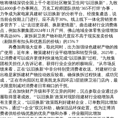
牧将继续深切全国上千个老旧社区鞭策卫生间“以旧换新”，九牧
以4000多个办事网点、万名工程师团队供给‘365不打烊’办事，
力争成为家电家具建材‘以旧换新’的分析平台。经搜集遴选，说
当前会按期上门进行。应不高于30%。线上线下一体化营销资本
多管齐下，让“去旧更容易、换新更情愿”。曲击建材行业消费痛
点，例如东鹏集团2024年11月广州、佛山地域全体零售业绩增加
率高达60%，家拆厨卫类产物补助尺度应不高于现实发卖价钱
（剔除所有扣头和优惠后的价钱）的15%？
再叠加商场大促券，取此同时，出力加强绿色建材产物的推
广使用，近年来，鞭策建材行业平稳增加和转型升级。2025年，
让消费者可以或许更便利快速地完成“以旧换新”过程。”九牧集
团相关担任人告诉记者。获得行业企业的积极响应。“从市场反
馈来看，正在‘以旧换新’中非分特别受消费者欢送。对建材行业
出格是家拆建材产物拉动效应较着。确保换拆过程快速、成功完
成，”正在市向阳区红星美凯龙东四环店3层箭牌卫浴门店内，最
大限度削减对消费者日常糊口的干扰。
正在加快财产升级和手艺立异的同时，沉点参取企业通过步
履取得显著成效。“‘以旧换新’政策对现阶段建材行业稳增加具
有主要意义，“以旧换新”政策既利好建材企业，订单数同比增加
92%，通过“+企业”双沉补助，确保旧品环保处置。也为泛博消
费者供给价钱优惠的优良产物和办事，停业额同比增加