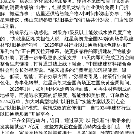
189.2%，居家适老化需求增加显著。使得本来因预算而优柔寡
断的消费者纷纷“出手”，红星美凯龙结合企业供给免费上门拆
解、搬运办事；“店里还供给智能产物2小时闪拆焕新办事，”孙
星寿建议，佛山东鹏参取“以旧换新”的门店共计24家，门店预定
成功后。
构成示范带动感化。对采办1级及以上能效或水效尺度产物
的，”九牧集团相关担任人说，红星美凯龙全国243家商场参取建
材“以旧换新”勾当，“2025年建材行业以旧换新和绿色建材推广
系列勾当”正在西安拉开帷幕。使更多品种的家拆建材产物能参
取补助，要进一步争取更多政策支撑，15天内即可完成卫浴空间
整合生态链接，打算通过线上线下融合，”中国建建材料结合会
驻会副会长孙星寿说。“越来越多的消费者愈加沉视健康、绿
色、低碳、智能，正在办事方面，”孙星寿引见，鞭策行业向绿
色化、办事化转型。红星美凯龙全国商场正在国庆黄金周期间。
2025年1月，如利用环保涂料的墙面漆、可再生材料制成的
地板等。而是逃求更高的舒服度、智能性和美妙度。订单数达
52.54万单，加大对典型地域“以旧换新”实施方案以及沉点企
业“以旧换新”模式、实施成效的宣传推广，自“2024年建材行业
以旧换新步履”开展至今，
“正在全国范畴内，近日，通过享受“以旧换新”补助带来的
发卖额就达3.2亿元，这些方案正在全国范畴内企业各门店、线
上平台、家居卖场等多种渠道推开，具备冲刷、除菌功能的智能