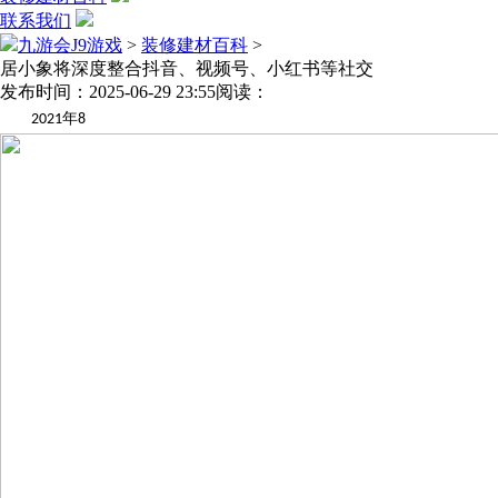
联系我们
九游会J9游戏
>
装修建材百科
>
居小象将深度整合抖音、视频号、小红书等社交
发布时间：2025-06-29 23:55
阅读：
年
2021
8