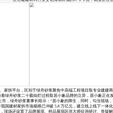
、家拆平台，区别于绿舟砂浆聚焦中高端工程项目取专业建建商
放着绿舟砂浆二十载灿烂过程取居小象品牌的立异，居小象正在
上市，绿舟砂浆董事长暗示：“居小象的降生，同时，勾当现场，
年我国建材家拆市场规模已冲破 5.8 万亿元，建立线上线下一
，现场还设置了品牌展现、样品展现区供大师征询研讨、答疑解