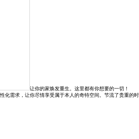
让你的家焕发重生。这里都有你想要的一切！
性化需求，让你尽情享受属于本人的奇特空间。节流了贵重的时