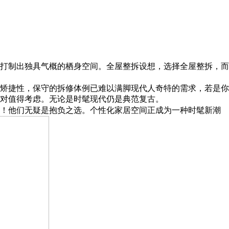
打制出独具气概的栖身空间。全屋整拆设想，选择全屋整拆，而
矫捷性，保守的拆修体例已难以满脚现代人奇特的需求，若是你
对值得考虑。无论是时髦现代仍是典范复古。
！他们无疑是抱负之选。个性化家居空间正成为一种时髦新潮