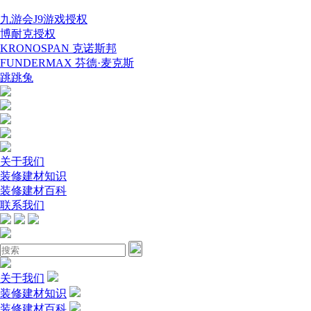
九游会J9游戏授权
博耐克授权
KRONOSPAN 克诺斯邦
FUNDERMAX 芬德·麦克斯
跳跳兔
关于我们
装修建材知识
装修建材百科
联系我们
关于我们
装修建材知识
装修建材百科