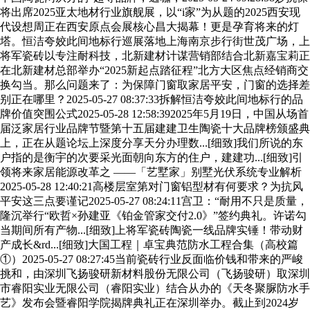
将出席2025亚太地材行业旗舰展，以“i家”为从题的2025西安现
代设想周正在西安原点会展核心昌大揭幕！更是孕育将来的灯
塔。恒洁夸姣此间地标行巡展落地上海南京步行街世茂广场，上
将军瓷砖以专注耐科技，北新建材计谋营销部结合北新嘉宝莉正
在北新建材总部举办“2025新起点踏征程”北方大区焦点经销商交
换勾当。那么问题来了：为保障门窗取家居平安，门窗的选择差
别正在哪里？2025-05-27 08:37:33拆解恒洁夸姣此间地标行的品
牌价值突围公式2025-05-28 12:58:392025年5月19日，中国从场首
届泛家居行业品牌节暨第十五届建建卫生陶瓷十大品牌榜颁盛典
上，正在从题论坛上深度分享天分办理数...[细致]我们所说的东
户指的是衡宇的次要采光面朝向东方的住户，建建功...[细致]引
领将来家居能源改革之 ——「艺墅家」别墅光伏系统专业解析
2025-05-28 12:40:21高楼层室第对门窗铝型材有何要求？为抗风
平安这三点要谨记2025-05-27 08:24:11宫卫：“耐用不只是质量，
隆沉举行“欧哲×孙建亚《铂金管家交付2.0》”签约典礼。许诺勾
当期间所有产物...[细致]上将军瓷砖陶瓷一线品牌实锤！带动财
产成长&rd...[细致]大国工程｜卓宝典范防水工程合集（高校篇
①）2025-05-27 08:27:45当前瓷砖行业反面临价钱和带来的严峻
挑和，由深圳飞扬骏研新材料股份无限公司（飞扬骏研）取深圳
市睿阳实业无限公司（睿阳实业）结合从办的《天冬聚脲防水手
艺》发布会暨睿阳学院揭牌典礼正在深圳举办。截止到2024岁