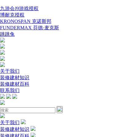
九游会J9游戏授权
博耐克授权
KRONOSPAN 克诺斯邦
FUNDERMAX 芬德·麦克斯
跳跳兔
关于我们
装修建材知识
装修建材百科
联系我们
关于我们
装修建材知识
装修建材百科