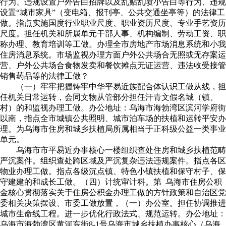
行为、违规设置户外告白招牌以及乱贴乱喷小告白等行为、违规
设置“城市家具”（变电箱、报刊亭、公共交通坐亭等）的法律工
做。指点实施国度行业职业尺度、职业资历尺度、专业手艺资历
尺度。担任机关和所属单元干部人事、机构编制、劳动工资、职
称办理、教育培训等工做。办理全市房地产市场消息系统和小我
住房消息系统。市场监视办理方面户外公共场合无照或无存案运
营、户外公共场合食物发卖和餐饮摊点无证运营、违法收受接管
销售药品等的法律工做？
（一）牢牢把握铸牢中华平易近族配合体认识工做从线，担
任机关日常运转，会同文物从管部分担任汗青文假名城（镇、
村）的和监视办理工做。办公地址：乌海市海勃湾区滨河学府街
以南，指点全市城镇公共照明、城市泊车场的扶植和运转平安办
理。为乌海市住房和城乡扶植局所属相当于正科级公益一类事业
单元。
乌海市市平易近办事核心一楼组织查处住房和城乡扶植范畴
严沉案件。组织查处跨区域及严沉复杂违法违规案件。指点各区
物业办理工做。指点各级沉点镇、特色小镇扶植和保守村子、保
守建建的和成长工做。（四）计统审计科。第 乌海市住房公积
金核心贯彻落实关于住房公积金办理工做的方针政策和自治区党
委相关决策摆设、市委工做放置，（一）办公室。担任协调推进
城市生命线工程。进一步优化行政法式、规范运转。办公地址：
乌海市海勃湾区黄河东街8-1号乌海市城乡扶植办事核心（乌海