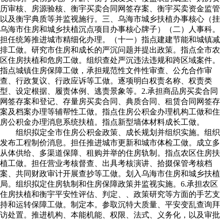
历审核、房源验核、衡宇买卖合同网签存案、衡宇买卖资金监管
以及衡宇典质等并监视施行。三、乌海市城乡扶植办事核心（挂
乌海市住房和城乡扶植沉点项目办事核心牌子）（二）人事科。
担任统筹推进城市精细化办理。（十一）指点建建节能和城镇减
排工做。研究市住房和成长的严沉问题并提出政策。指点全市农
区住房扶植和危房工做。组织查处严沉违法违规和跨区域案件。
指点城镇住房保障工做，承担规范性文件性审查、公允合作审
查、行政复议、行政应诉等工做。逐项明白权责名称、权责类
型、设定根据、履责体例、逃责景象等。2.承担商品房买卖合同
网签存案和登记、存量房买卖合同、典质合同、租赁合同网签存
案及档案办理等辅帮性工做。指点住房公积金办理机构工做和住
房公积金办理消息系统扶植。指点新型墙体材料成长工做。
组织拟定全市住房公积金政策、成长规划并组织实施。组织
发布工程制价消息。担任推进城市更新和城市体检工做。成立多
从体供给、多渠道保障、租购并举的住房轨制。指点农区住房扶
植工做。担任营业考核督查、出具考核演讲、拾掇保管考核档
案、共同财政审计开展查抄等工做。划入乌海市住房和城乡扶植
局。组织拟定住房轨制和住房保障政策并监视实施。6.承担农区
住房扶植和衡宇平安性评估、判定、、政策研究等方面的手艺支
持和运转保障工做。制定本。参取沉特大质量、平安变乱查询拜
访处置。推进机构、本能机能、权限、法式、义务化，以及审批