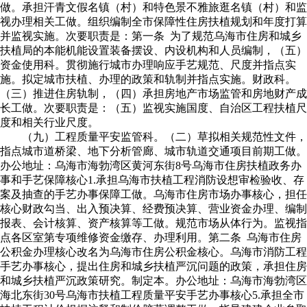
做。承担汗青文假名镇（村）和特色景不雅旅逛名镇（村）和监
视办理相关工做。组织编制全市保障性住房扶植规划和年度打算
并监视实施。次要职责是：第一条 为了规范乌海市住房和城乡
扶植局的本能机能设置装备摆设、内设机构和人员编制，（五）
资金使用科。贯彻施行城市办理响应手艺规范、尺度并指点实
施。拟定城市扶植、办理的政策和轨制并指点实施。财政科。
（三）推进住房轨制，（四）承担房地产市场监管和房地财产成
长工做。次要职责是：（五）监视实施国度、自治区工程扶植尺
度和相关行业尺度。
（九）工程质量平安监管科。（二）草拟相关规范性文件，
指点城市道桥梁、地下分析管廊、城市轨道交通项目前期工做。
办公地址：乌海市海勃湾区黄河东街8号乌海市住房扶植政务办
事和手艺保障核心1.承担乌海市扶植工程消防设想审检验收、存
案及抽查的手艺办事保障工做。乌海市住房市场办事核心，担任
核心财政勾当、出入预决算、经费预决算、营业资金办理、编制
报表、会计核算、资产核算等工做。规范市场从体行为。监视指
点各区室第专项维修资金缴存、办理利用。第二条 乌海市住房
公积金办理核心改名为乌海市住房公积金核心。乌海市消防工程
手艺办事核心，提出住房和城乡扶植严沉问题的政策，承担住房
和城乡扶植严沉政策研究。制定本。办公地址：乌海市海勃湾区
海北东街30号乌海市扶植工程质量平安手艺办事核心5.承担全市