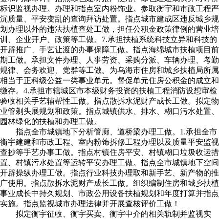
标识监视办理。办理和指点室内粉饰业。参取衡宇和市政工程严
沉质量、平安变乱的查询拜访处置。指点城市建成区违反城乡规
划办理以外的违法扶植查处工做，担任公积金政策律例的营业培
训、企业开户、政策等工做。7.承担扶植系统科技立异和科技的
开辟推广、手艺让渡的办事保障工做。指点海绵城市扶植项目前
期工做。承担文件办理、人事劳资、采购分派、车辆办理、考勤
规律、会务欢迎、党群等工做。为乌海市住房和城乡扶植局所属
相当于正科级公益一类事业单元。督促单元住房公积金的成立和
缴存。4.承担市辖城区市本级财务投资的扶植工程消防设想审检
验收相关手艺辅帮性工做。指点散拆水泥财产成长工做。拟定物
业管剃头展规划和政策。指点城镇供水、排水、糊口污水处置、
园林绿化的扶植和办理工做。
指点全市城镇地下分析管廊、道桥梁办理工做。1.承担全市
衡宇建建和市政工程、室内粉饰拆修工程办理以及质量平安监视
查抄等手艺办事工做。指点村镇住房平安、村镇糊口垃圾收运措
置、村镇污水处置等运转平安办理工做。指点全市城镇地下空间
开辟操纵办理工做。指点行业科技办理取和新手艺、新产物的推
广使用。指点散拆水泥财产成长工做。组织编制住房和城乡扶植
事业成长中持久规划、市政公用设备扶植规划和年度打算并指点
实施。指点监视城市办理法律并开展查核评价工做！
拟定衡宇征收、衡宇买卖、衡宇中介的相关轨制并监视实