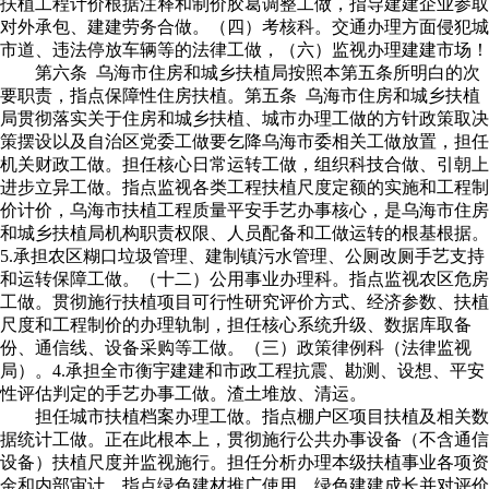
扶植工程计价根据注释和制价胶葛调整工做，指导建建企业参取
对外承包、建建劳务合做。（四）考核科。交通办理方面侵犯城
市道、违法停放车辆等的法律工做，（六）监视办理建建市场！
第六条 乌海市住房和城乡扶植局按照本第五条所明白的次
要职责，指点保障性住房扶植。第五条 乌海市住房和城乡扶植
局贯彻落实关于住房和城乡扶植、城市办理工做的方针政策取决
策摆设以及自治区党委工做要乞降乌海市委相关工做放置，担任
机关财政工做。担任核心日常运转工做，组织科技合做、引朝上
进步立异工做。指点监视各类工程扶植尺度定额的实施和工程制
价计价，乌海市扶植工程质量平安手艺办事核心，是乌海市住房
和城乡扶植局机构职责权限、人员配备和工做运转的根基根据。
5.承担农区糊口垃圾管理、建制镇污水管理、公厕改厕手艺支持
和运转保障工做。（十二）公用事业办理科。指点监视农区危房
工做。贯彻施行扶植项目可行性研究评价方式、经济参数、扶植
尺度和工程制价的办理轨制，担任核心系统升级、数据库取备
份、通信线、设备采购等工做。（三）政策律例科（法律监视
局）。4.承担全市衡宇建建和市政工程抗震、勘测、设想、平安
性评估判定的手艺办事工做。渣土堆放、清运。
担任城市扶植档案办理工做。指点棚户区项目扶植及相关数
据统计工做。正在此根本上，贯彻施行公共办事设备（不含通信
设备）扶植尺度并监视施行。担任分析办理本级扶植事业各项资
金和内部审计。指点绿色建材推广使用、绿色建建成长并对评价