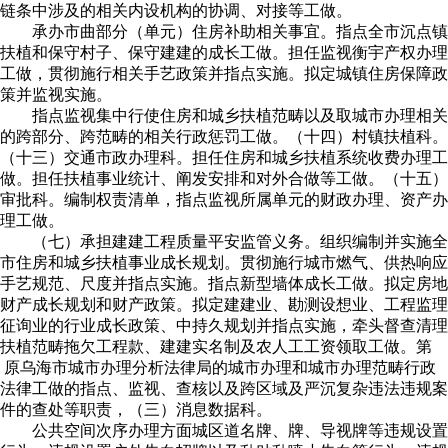
链条中涉及的相关内设机构的协调、对接等工做。
承办市曲部分（单元）住房补助相关事宜。指点全市沉点镇
扶植和保守村子、保守建建的成长工做。担任监视衡宇产权办理
工做，贯彻施行相关手艺政策并指点实施。拟定城镇住房保障政
策并监视实施。
指点监视集中行使住房和城乡扶植范畴以及取城市办理相关
的跨部分、跨范畴的相关行政惩罚工做。（十四）村镇扶植科。
（十三）交通市政办理科。担任住房和城乡扶植系统收费办理工
做。担任扶植事业统计、阐发安排和对外合做等工做。（十五）
审批科。编制权责清单，指点监视所属单元的财政办理、资产办
理工做。
（七）承担建建工程质量平安监管义务。组织编制并实施全
市住房和城乡扶植事业成长规划。贯彻施行城市燃气、供热响应
手艺规范、尺度并指点实施。指点新型墙体成长工做。拟定房地
财产成长规划和财产政策。拟定建建业、勘测设想业、工程监理
征询业的行业成长政策、中持久规划并指点实施，牵头督查清理
扶植范畴拖欠工程款、建建实名制及农人工工资领取工做。第
原乌海市城市办理分析法律局的城市办理和城市办理范畴行政
法律工做的指点、监视、查核以及跨区域及严沉复杂违法违规案
件的查处等职责，（三）消息数据科。
公共空间次序办理方面城区道名牌、牌、导视牌等违规设置