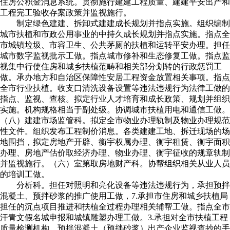
住房公积金消息系统。贯彻施行建建工程质量、建建平安出产和
工程完工验收存案政策并监视施行。
制定绿色建建、拆卸式建建成长规划并指点实施。组织编制
城市扶植和市政公用事业的中持久成长规划并指点实施。指点全
市城镇垃圾、市容卫生、公共茅厕的扶植和运转平安办理。担任
城市数字监视批示工做。指点城市修补和生态修复工做。指点监
视集中行使住房和城乡扶植范畴和相关部分划转的行政惩罚工
做。承办地方和自治区保障性安居工程资金放置相关事项。指点
全市行业扶植。收支口清洗设备设置等违法违规行为法律工做的
指点、监视、查核。拟定行业人才培育和成长政策、规划并组织
实施。机构规格相当于副处级。协调城市扶植用电和通信工做。
（八）建建市场监管科。拟定全市物业办理轨制及物业办理规范
性文件。组织发布工程制价消息。各类建建工地、拆迁现场的场
地围挡，拟定房地产开辟、衡宇权属办理、衡宇租赁、衡宇面积
办理、房地产估价取经济办理、物业办理、衡宇征收的规章轨制
并监视施行。（六）室第取房地财产科。协帮组织相关从业人员
的培训工做。
分析科。担任对照明和亮化设备等违法违规行为，承担预拌
混凝土、预拌砂浆的推广使用工做，7.承担市住房和城乡扶植局
担任的沉点项目推进和扶植全过程办理相关辅帮工做。指点全市
汗青文假名城申报和城镇雕塑办理工做。3.承担对全市扶植工程
质量检测机构、预拌混凝土（预拌砂浆）出产企业监视查抄的手