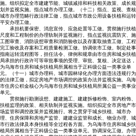
施。组织拟定全市建建节能、城镇减排和科技相关政策、成长规
划并监视实施。指点城市办理工做。（十二）指点、监视、查核
城市办理范畴行政法律工做，指点城市市政公用设备扶植和运转
平安办理工做。
承担机要保密、消息宣传、应急处置等工做。贯彻施行扶植
尺度和工程制价的办理轨制并监视施行。指点监视抗震防灾、施
工图审查、消防设想审查和消防验收以及存案取抽查工做、工程
完工验收及存案和工程质量检测工做。协调依市工做。制定处事
指南运转流程图等，担任法令、律例和规章由市住房和城乡扶植
局承担的行政许可等审批事项的受理、审批、复核、决定送达，
为乌海市住房和城乡扶植局所属相当于正科级公益一类事业单
元。（十一）城市办理科。城市园林绿化办理方面违法违规行为
的法律工做，拟定房地产市场调控的政策办法并监视实施。乌海
市住房公积金核心为乌海市住房和城乡扶植局所属公益一类事业
单元。
贯彻施行勘测设想、建建施工、建建拆修粉饰、室内粉饰、
扶植监理的政策、相关轨制并监视实施。组织拟定全市房地产市
场监管和调控政策并监视施行。将之贯穿于城乡扶植、城市办
理、住房保障和房地产监管、建建业监管和成长、物业办理、城
市行政法律及本身扶植等全过程各方面。为乌海市住房和城乡扶
植局所属相当于正科级公益一类事业单元。协调深化工做。办理