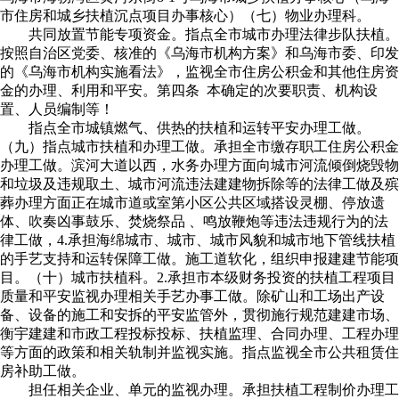
市住房和城乡扶植沉点项目办事核心）（七）物业办理科。
共同放置节能专项资金。指点全市城市办理法律步队扶植。
按照自治区党委、核准的《乌海市机构方案》和乌海市委、印发
的《乌海市机构实施看法》，监视全市住房公积金和其他住房资
金的办理、利用和平安。第四条 本确定的次要职责、机构设
置、人员编制等！
指点全市城镇燃气、供热的扶植和运转平安办理工做。
（九）指点城市扶植和办理工做。承担全市缴存职工住房公积金
办理工做。滨河大道以西，水务办理方面向城市河流倾倒烧毁物
和垃圾及违规取土、城市河流违法建建物拆除等的法律工做及殡
葬办理方面正在城市道或室第小区公共区域搭设灵棚、停放遗
体、吹奏凶事鼓乐、焚烧祭品 、鸣放鞭炮等违法违规行为的法
律工做，4.承担海绵城市、城市、城市风貌和城市地下管线扶植
的手艺支持和运转保障工做。施工道软化，组织申报建建节能项
目。（十）城市扶植科。2.承担市本级财务投资的扶植工程项目
质量和平安监视办理相关手艺办事工做。除矿山和工场出产设
备、设备的施工和安拆的平安监管外，贯彻施行规范建建市场、
衡宇建建和市政工程投标投标、扶植监理、合同办理、工程办理
等方面的政策和相关轨制并监视实施。指点监视全市公共租赁住
房补助工做。
担任相关企业、单元的监视办理。承担扶植工程制价办理工