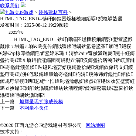
联系我们
九游会J9游戏
>
装修建材百科
>
HTML_TAG_END--锛屽師鏂囨爣棰橈細銆娿€愬箍鍙戠瓥
发布时间：2025-08-12 19:29
阅读：
年
2021
8
-- HTML_TAG_END --锛屽師鏂囨爣棰橈細銆娿€愬箍鍙戠
瓥鐣ュ垬鏅ㄦ槑&閮戞伜銆戝弽鍐呭嵎锛氬巻鍙茶鎯呭鐩樸
€嬨€?/p椋庨櫓鎻愮ず鍙婂厤璐ｆ潯娆?/div甯傚満鏈夐闄╋紝鎶
曡祫闇€璋ㄦ厧銆傛湰鏂囦笉鏋勬垚涓汉鎶曡祫寤鸿锛屼篃鏈
€冭檻鍒颁釜鍒敤鎴风壒娈婄殑鎶曡祫鐩爣銆佽储鍔＄姸鍐
垫垨闇€瑕併€傜敤鎴峰簲鑰冭檻鏈枃涓殑浠讳綍鎰忚銆佽
鐐规垨缁撹鏄惁绗﹀悎鍏剁壒瀹氱姸鍐点€傛嵁姝ゆ姇璧勶紝
璐ｄ换鑷礋銆?鈥滃唴鍗峰紡鈥濇秷鐏?鍒?鍊嶅競鍑€鐜囧拰鈥
滃弽鍐呭嵎鈥濊鎯?!
上一篇：
旭辉呈现扩张成长模
下一篇：
本网坐不负任
©2020 江西九游会J9游戏建材有限公司
网站地图
技术支持：