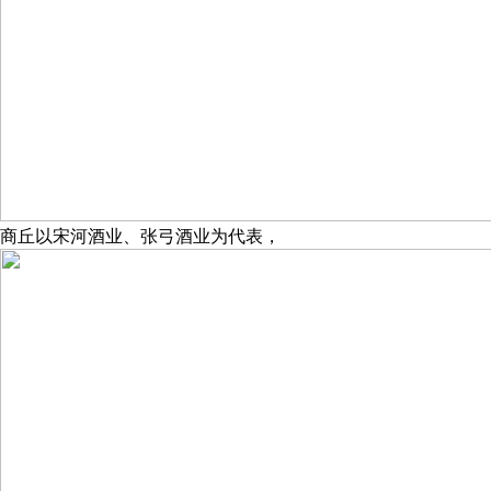
商丘以宋河酒业、张弓酒业为代表，