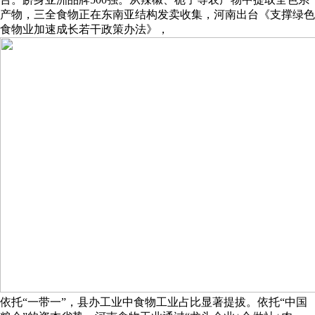
产物，三全食物正在东南亚结构发卖收集，河南出台《支撑绿色
食物业加速成长若干政策办法》，
依托“一带一”，县办工业中食物工业占比显著提拔。依托“中国