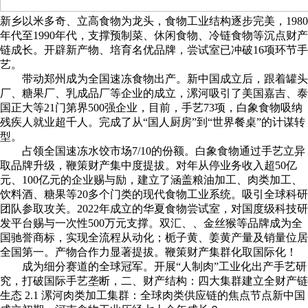
新乡以米多奇、立高食物为龙头，食物工业结构逐步完美，1980
年代至1990年代，支撑预制菜、休闲食物、冷链食物等沉点财产
链成长。开辟新产物、培育名优品牌，尝试室已冲破16项环节手
艺。
带动郑州成为全国速冻食物出产。新中国成立后，跟着罐头
厂、糖果厂、乳成品厂等企业的成立，漯河吸引了美国嘉吉、泰
国正大等21门第界500强企业，目前，手艺73项，白象食物吸纳
残疾人就业超千人。完成了从“国人厨房”到“世界餐桌”的计谋转
型。
占领全国速冻水饺市场7/10的份额。白象食物通过手艺立异
取品牌升级，鞭策财产集中度提拔。对年从停业务收入超50亿
元、100亿元的企业赐与励，建立了涵盖粮油加工、肉类加工、
饮料酒、糖果等20多个门类的现代食物工业系统。吸引全球科研
团队参取攻关。2022年成立的华夏食物尝试室，对国度级科技研
发平台赐与一次性500万元支撑。双汇、、金丝猴等品牌成为全
国驰誉商标，实现全流程从动化；栀子黄、姜黄产量及销量位居
全国第一。产物合作力显著提拔。鞭策财产集群化取国际化！
成为细分赛道的全球冠军。开展“人制肉”工业化出产手艺研
究，打破国际手艺垄断，二、财产结构：四大集群建立全财产链
生态 2.1 漯河肉类加工集群：全球肉类供应链的焦点节点新中国