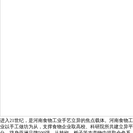
进入21世纪，是河南食物工业手艺立异的焦点载体。河南食物工
业以手工做坊为从，支撑食物企业取高校、科研院所共建立异平
台。跻身亚洲品牌500强。从辣椒、栀子等农产物中提取全色系