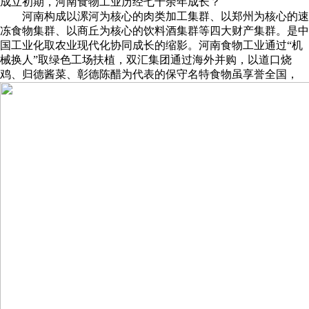
成立初期，河南食物工业历经七十余年成长？
河南构成以漯河为核心的肉类加工集群、以郑州为核心的速
冻食物集群、以商丘为核心的饮料酒集群等四大财产集群。是中
国工业化取农业现代化协同成长的缩影。河南食物工业通过“机
械换人”取绿色工场扶植，双汇集团通过海外并购，以道口烧
鸡、归德酱菜、彰德陈醋为代表的保守名特食物虽享誉全国，